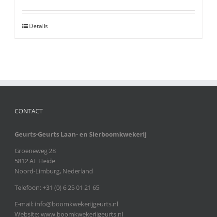
Details
CONTACT
Geurts-Geurts Laan- en Sierboomkwekerij
Groeneweg 28
5812 AL Heide
Noord-Limburg, Nederland
Telefoon: +31 (0) 6 25 01 21 65
E-mail:
info@boomkwekerijgeurts.nl
Website:
www.boomkwekerijgeurts.nl