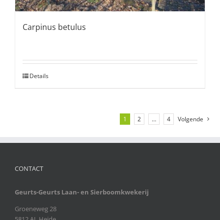
Carpinus betulus
Details
1
2
…
4
Volgende
CONTACT
Geurts-Geurts Laan- en Sierboomkwekerij
Groeneweg 28
5812 AL Heide