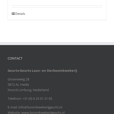
Details
CONTACT
Geurts-Geurts Laan- en Sierboomkwekerij
Groeneweg 28
5812 AL Heide
Noord-Limburg, Nederland
Telefoon: +31 (0) 6 25 01 21 65
E-mail:
info@boomkwekerijgeurts.nl
Website:
www.boomkwekerijgeurts.nl