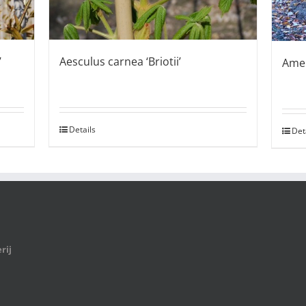
Aesculus carnea ‘Briotii’
’
Amel
Details
Det
rij