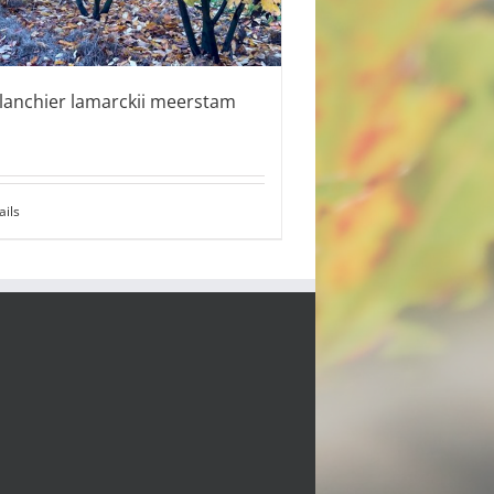
anchier lamarckii meerstam
ails