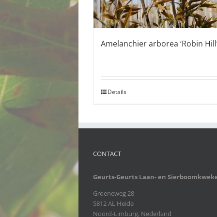
Amelanchier arborea ‘Robin Hill
Details
CONTACT
Geurts-Geurts Laan- en Sierboomkweke
Groeneweg 28
5812 AL Heide
Noord-Limburg, Nederland