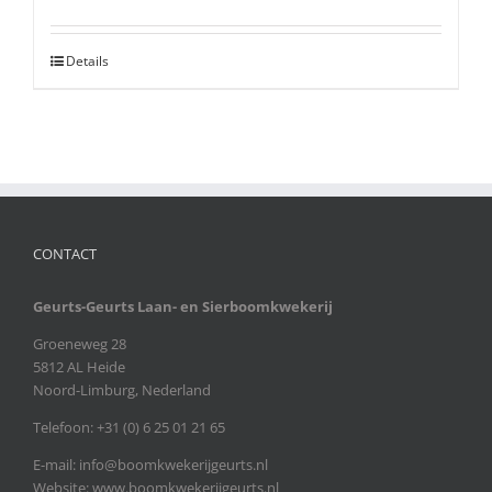
Details
CONTACT
Geurts-Geurts Laan- en Sierboomkwekerij
Groeneweg 28
5812 AL Heide
Noord-Limburg, Nederland
Telefoon: +31 (0) 6 25 01 21 65
E-mail:
info@boomkwekerijgeurts.nl
Website:
www.boomkwekerijgeurts.nl